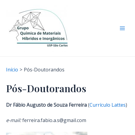
Ir
para
o
conteúdo
Mai
Men
Início
Pós-Doutorandos
Pós-Doutorandos
Dr Fábio Augusto de Souza Ferreira
(
Currículo Lattes
)
e-mail:
ferreira.fabio.a.s@gmail.com